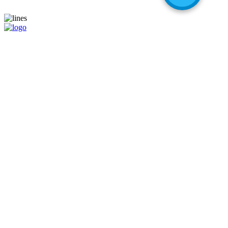
Ваш надежный партнер на международном шоппинге!
Навигация
Главная
Магазины
Калькулятор
Наши услуги
Адрес для самостоятельных покупок
Помощь при покупке
Информация
Цены
О компании
Популярные вопросы
Отзывы
Liteship plus
Запрещенные товары
Контакты
+998 99 827-65-56