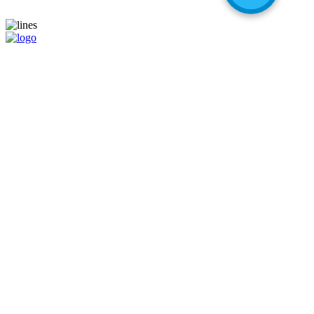
Ваш надежный партнер на международном шоппинге!
Навигация
Главная
Магазины
Калькулятор
Наши услуги
Адрес для самостоятельных покупок
Помощь при покупке
Информация
Цены
О компании
Популярные вопросы
Отзывы
Liteship plus
Запрещенные товары
Контакты
+998 99 827-65-56