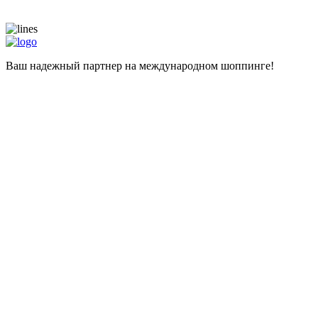
Ваш надежный партнер на международном шоппинге!
Навигация
Главная
Магазины
Калькулятор
Наши услуги
Адрес для самостоятельных покупок
Помощь при покупке
Информация
Цены
О компании
Популярные вопросы
Отзывы
Liteship plus
Запрещенные товары
Контакты
+998 99 827-65-56