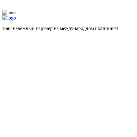
Ваш надежный партнер на международном шоппинге!
Навигация
Главная
Магазины
Калькулятор
Наши услуги
Адрес для самостоятельных покупок
Помощь при покупке
Информация
Цены
О компании
Популярные вопросы
Отзывы
Liteship plus
Запрещенные товары
Контакты
+998 99 827-65-56