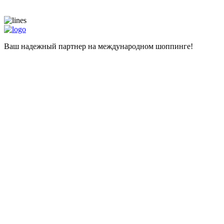
Ваш надежный партнер на международном шоппинге!
Навигация
Главная
Магазины
Калькулятор
Наши услуги
Адрес для самостоятельных покупок
Помощь при покупке
Информация
Цены
О компании
Популярные вопросы
Отзывы
Liteship plus
Запрещенные товары
Контакты
+998 99 827-65-56