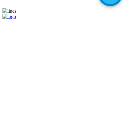
Ваш надежный партнер на международном шоппинге!
Навигация
Главная
Магазины
Калькулятор
Наши услуги
Адрес для самостоятельных покупок
Помощь при покупке
Информация
Цены
О компании
Популярные вопросы
Отзывы
Liteship plus
Запрещенные товары
Контакты
+998 99 827-65-56