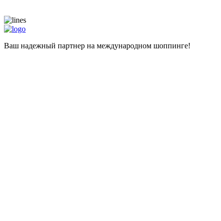
Ваш надежный партнер на международном шоппинге!
Навигация
Главная
Магазины
Калькулятор
Наши услуги
Адрес для самостоятельных покупок
Помощь при покупке
Информация
Цены
О компании
Популярные вопросы
Отзывы
Liteship plus
Запрещенные товары
Контакты
+998 99 827-65-56