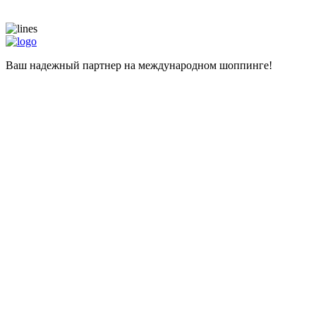
Ваш надежный партнер на международном шоппинге!
Навигация
Главная
Магазины
Калькулятор
Наши услуги
Адрес для самостоятельных покупок
Помощь при покупке
Информация
Цены
О компании
Популярные вопросы
Отзывы
Liteship plus
Запрещенные товары
Контакты
+998 99 827-65-56