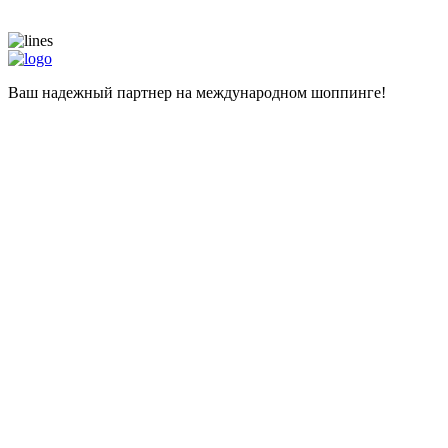
Ваш надежный партнер на международном шоппинге!
Навигация
Главная
Магазины
Калькулятор
Наши услуги
Адрес для самостоятельных покупок
Помощь при покупке
Информация
Цены
О компании
Популярные вопросы
Отзывы
Liteship plus
Запрещенные товары
Контакты
+998 99 827-65-56