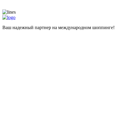
Ваш надежный партнер на международном шоппинге!
Навигация
Главная
Магазины
Калькулятор
Наши услуги
Адрес для самостоятельных покупок
Помощь при покупке
Информация
Цены
О компании
Популярные вопросы
Отзывы
Liteship plus
Запрещенные товары
Контакты
+998 99 827-65-56