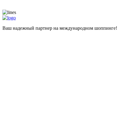
Ваш надежный партнер на международном шоппинге!
Навигация
Главная
Магазины
Калькулятор
Наши услуги
Адрес для самостоятельных покупок
Помощь при покупке
Информация
Цены
О компании
Популярные вопросы
Отзывы
Liteship plus
Запрещенные товары
Контакты
+998 99 827-65-56