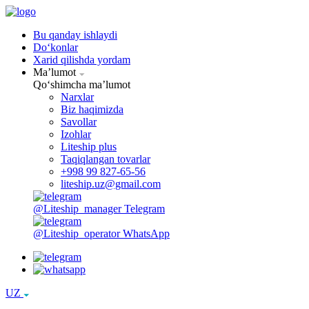
Bu qanday ishlaydi
Doʻkonlar
Xarid qilishda yordam
Maʼlumot
Qoʻshimcha maʼlumot
Narxlar
Biz haqimizda
Savollar
Izohlar
Liteship plus
Taqiqlangan tovarlar
+998 99 827-65-56
liteship.uz@gmail.com
@Liteship_manager
Telegram
@Liteship_operator
WhatsApp
UZ