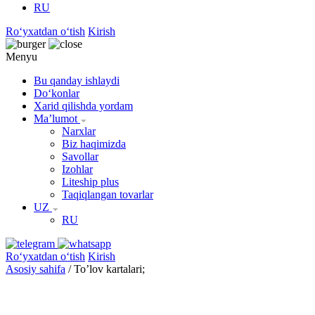
RU
Roʻyxatdan oʻtish
Kirish
Menyu
Bu qanday ishlaydi
Doʻkonlar
Xarid qilishda yordam
Maʼlumot
Narxlar
Biz haqimizda
Savollar
Izohlar
Liteship plus
Taqiqlangan tovarlar
UZ
RU
Roʻyxatdan oʻtish
Kirish
Asosiy sahifa
/
To’lov kartalari;