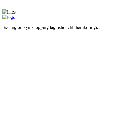
Sizning onlayn shoppingdagi ishonchli hamkoringiz!
Navigatsiya
Asosiy sahifa
Doʻkonlar
Kalkulyator
Наши услуги
Mustaqil haridlar uchun manzil
Xarid qilishda yordam
Maʼlumot
Narxlar
Biz haqimizda
Savollar
Izohlar
Liteship plus
Taqiqlangan tovarlar
Raqamlarimiz
+998 99 827-65-56