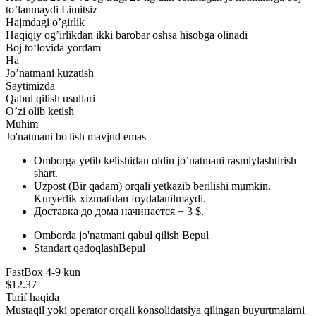
to’lanmaydi
Limitsiz
Hajmdagi o’girlik
Haqiqiy og’irlikdan ikki barobar oshsa hisobga olinadi
Boj toʻlovida yordam
Ha
Jo’natmani kuzatish
Saytimizda
Qabul qilish usullari
O’zi olib ketish
Muhim
Jo'natmani bo'lish mavjud emas
Omborga yetib kelishidan oldin jo’natmani rasmiylashtirish
shart.
Uzpost (Bir qadam) orqali yetkazib berilishi mumkin.
Kuryerlik xizmatidan foydalanilmaydi.
Доставка до дома начинается + 3 $.
Omborda jo'natmani qabul qilish
Bepul
Standart qadoqlash
Bepul
FastBox
4-9 kun
$
12.37
Tarif haqida
Mustaqil yoki operator orqali konsolidatsiya qilingan buyurtmalarni