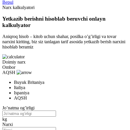
Bepul
Narx kalkulyatori
Yetkazib berishni hisoblab beruvchi onlayn
kalkulyator
Aniqroq hisob – kitob uchun shahar, posilka o’g’irligi va tovar
narxini kiriting, biz siz tanlagan tarif asosida yetkazib berish narxini
hisoblab beramiz
Doimiy narx
Ombor
AQSH
Buyuk Britaniya
Italiya
Ispaniya
AQSH
Jo’natma og’irligi
kg
Narxi