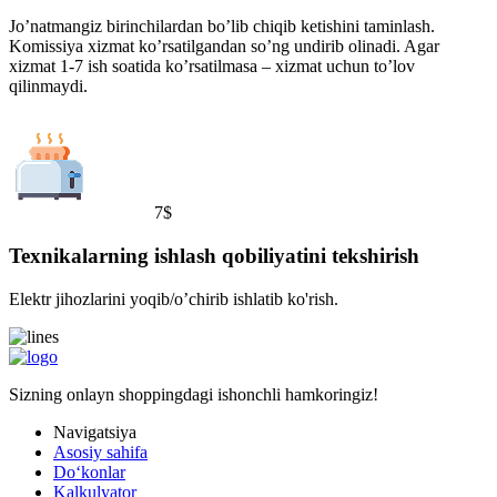
Jo’natmangiz birinchilardan bo’lib chiqib ketishini taminlash.
Komissiya xizmat ko’rsatilgandan so’ng undirib olinadi. Agar
xizmat 1-7 ish soatida ko’rsatilmasa – xizmat uchun to’lov
qilinmaydi.
7$
Texnikalarning ishlash qobiliyatini tekshirish
Elektr jihozlarini yoqib/o’chirib ishlatib ko'rish.
Sizning onlayn shoppingdagi ishonchli hamkoringiz!
Navigatsiya
Asosiy sahifa
Doʻkonlar
Kalkulyator