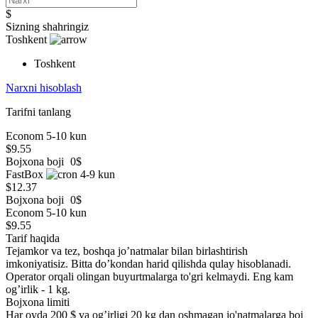
$
Sizning shahringiz
Toshkent
Toshkent
Narxni hisoblash
Tarifni tanlang
Econom
5-10 kun
$
9.55
Bojxona boji
0$
FastBox
4-9 kun
$
12.37
Bojxona boji
0$
Econom
5-10 kun
$
9.55
Tarif haqida
Tejamkor va tez, boshqa jo’natmalar bilan birlashtirish
imkoniyatisiz. Bitta do’kondan harid qilishda qulay hisoblanadi.
Operator orqali olingan buyurtmalarga to'gri kelmaydi. Eng kam
og’irlik - 1 kg.
Bojxona limiti
Har oyda 200 $ va og’irligi 20 kg dan oshmagan jo'natmalarga boj