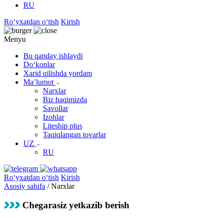
RU
Roʻyxatdan oʻtish
Kirish
Menyu
Bu qanday ishlaydi
Doʻkonlar
Xarid qilishda yordam
Maʼlumot
Narxlar
Biz haqimizda
Savollar
Izohlar
Liteship plus
Taqiqlangan tovarlar
UZ
RU
Roʻyxatdan oʻtish
Kirish
Asosiy sahifa
/
Narxlar
Chegarasiz yetkazib berish