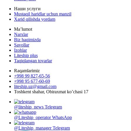
Наши услуги
Mustaqil haridlar uchun manzil
Xarid qilishda yordam
Maʼlumot
Narxlar
Biz haqimizda
Savollar
Izohlar
Liteship plus
Taqiqlangan tovarlar
Raqamlarimiz
+998 99 827-65-56
+998 95 677-60-69
liteship.uz@gmail.com
Toshkent shahar, Obiraxmat ko’chasi 17
@liteship_news
Telegram
@Liteship_operator
WhatsApp
@Liteship_manager
Telegram