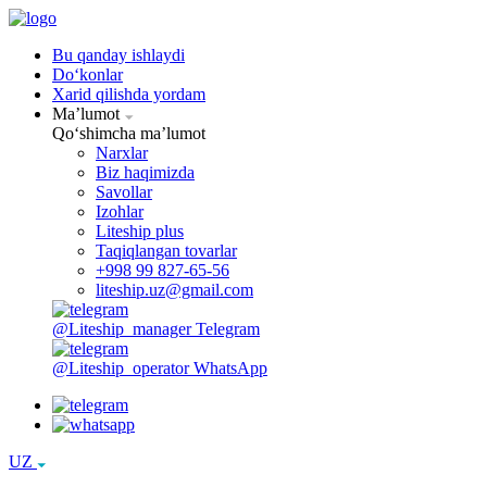
Bu qanday ishlaydi
Doʻkonlar
Xarid qilishda yordam
Maʼlumot
Qoʻshimcha maʼlumot
Narxlar
Biz haqimizda
Savollar
Izohlar
Liteship plus
Taqiqlangan tovarlar
+998 99 827-65-56
liteship.uz@gmail.com
@Liteship_manager
Telegram
@Liteship_operator
WhatsApp
UZ