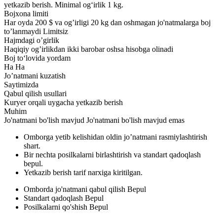
yetkazib berish. Minimal ogʻirlik 1 kg.
Bojxona limiti
Har oyda 200 $ va og’irligi 20 kg dan oshmagan jo'natmalarga boj
to’lanmaydi
Limitsiz
Hajmdagi o’girlik
Haqiqiy og’irlikdan ikki barobar oshsa hisobga olinadi
Boj toʻlovida yordam
Ha
Ha
Jo’natmani kuzatish
Saytimizda
Qabul qilish usullari
Kuryer orqali uygacha yetkazib berish
Muhim
Jo'natmani bo'lish mavjud
Jo'natmani bo'lish mavjud emas
Omborga yetib kelishidan oldin jo’natmani rasmiylashtirish
shart.
Bir nechta posilkalarni birlashtirish va standart qadoqlash
bepul.
Yetkazib berish tarif narxiga kiritilgan.
Omborda jo'natmani qabul qilish
Bepul
Standart qadoqlash
Bepul
Posilkalarni qo'shish
Bepul