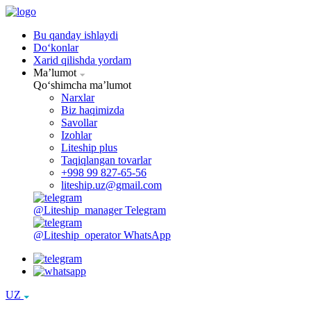
Bu qanday ishlaydi
Doʻkonlar
Xarid qilishda yordam
Maʼlumot
Qoʻshimcha maʼlumot
Narxlar
Biz haqimizda
Savollar
Izohlar
Liteship plus
Taqiqlangan tovarlar
+998 99 827-65-56
liteship.uz@gmail.com
@Liteship_manager
Telegram
@Liteship_operator
WhatsApp
UZ