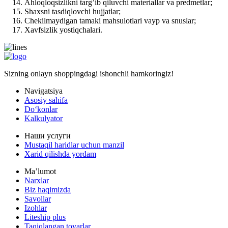
Ahloqloqsizlikni targ’ib qiluvchi materiallar va predmetlar;
Shaxsni tasdiqlovchi hujjatlar;
Chekilmaydigan tamaki mahsulotlari vayp va snuslar;
Xavfsizlik yostiqchalari.
Sizning onlayn shoppingdagi ishonchli hamkoringiz!
Navigatsiya
Asosiy sahifa
Doʻkonlar
Kalkulyator
Наши услуги
Mustaqil haridlar uchun manzil
Xarid qilishda yordam
Maʼlumot
Narxlar
Biz haqimizda
Savollar
Izohlar
Liteship plus
Taqiqlangan tovarlar