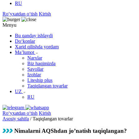
RU
Roʻyxatdan oʻtish
Kirish
Menyu
Bu qanday ishlaydi
Doʻkonlar
Xarid qilishda yordam
Maʼlumot
Narxlar
Biz haqimizda
Savollar
Izohlar
Liteship plus
Taqiqlangan tovarlar
UZ
RU
Roʻyxatdan oʻtish
Kirish
Asosiy sahifa
/
Taqiqlangan tovarlar
Nimalarni AQShdan jo’natish taqiqlangan?