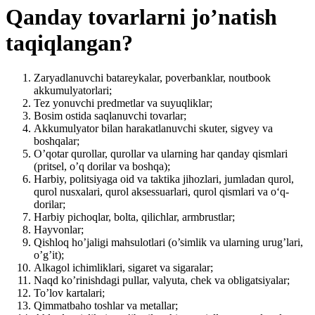
Qanday tovarlarni jo’natish
taqiqlangan?
Zaryadlanuvchi batareykalar, poverbanklar, noutbook
akkumulyatorlari;
Tez yonuvchi predmetlar va suyuqliklar;
Bosim ostida saqlanuvchi tovarlar;
Akkumulyator bilan harakatlanuvchi skuter, sigvey va
boshqalar;
O’qotar qurollar, qurollar va ularning har qanday qismlari
(pritsel, o’q dorilar va boshqa);
Harbiy, politsiyaga oid va taktika jihozlari, jumladan qurol,
qurol nusxalari, qurol aksessuarlari, qurol qismlari va o‘q-
dorilar;
Harbiy pichoqlar, bolta, qilichlar, armbrustlar;
Hayvonlar;
Qishloq ho’jaligi mahsulotlari (o’simlik va ularning urug’lari,
o’g’it);
Alkagol ichimliklari, sigaret va sigaralar;
Naqd ko’rinishdagi pullar, valyuta, chek va obligatsiyalar;
To’lov kartalari;
Qimmatbaho toshlar va metallar;