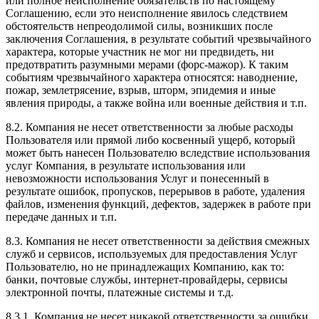
или полное неисполнение обязательств по настоящему
Соглашению, если это неисполнение явилось следствием
обстоятельств непреодолимой силы, возникших после
заключения Соглашения, в результате событий чрезвычайного
характера, которые участник не мог ни предвидеть, ни
предотвратить разумными мерами (форс-мажор). К таким
событиям чрезвычайного характера относятся: наводнение,
пожар, землетрясение, взрыв, шторм, эпидемия и иные
явления природы, а также война или военные действия и т.п.
8.2. Компания не несет ответственности за любые расходы
Пользователя или прямой либо косвенный ущерб, который
может быть нанесен Пользователю вследствие использования
услуг Компания, в результате использования или
невозможности использования Услуг и понесенный в
результате ошибок, пропусков, перерывов в работе, удаления
файлов, изменения функций, дефектов, задержек в работе при
передаче данных и т.п.
8.3. Компания не несет ответственности за действия смежных
служб и сервисов, используемых для предоставления Услуг
Пользователю, но не принадлежащих Компанию, как то:
банки, почтовые службы, интернет-провайдеры, сервисы
электронной почты, платежные системы и т.д.
8.3.1. Компания не несет никакой ответственности за ошибки