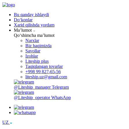
Bu qanday ishlaydi
Doʻkonlar
Xarid qilishda yordam
Maʼlumot
Qoʻshimcha maʼlumot
Narxlar
Biz haqimizda
Savollar
Izohlar
Liteship plus
Taqiqlangan tovarlar
+998 99 827-65-56
liteship.uz@gmail.com
@Liteship_manager
Telegram
@Liteship_operator
WhatsApp
UZ