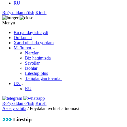
RU
Roʻyxatdan oʻtish
Kirish
Menyu
Bu qanday ishlaydi
Doʻkonlar
Xarid qilishda yordam
Maʼlumot
Narxlar
Biz haqimizda
Savollar
Izohlar
Liteship plus
Taqiqlangan tovarlar
UZ
RU
Roʻyxatdan oʻtish
Kirish
Asosiy sahifa
/
Foydalanuvchi shartnomasi
Liteship