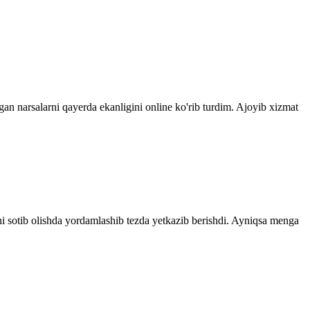
gan narsalarni qayerda ekanligini online ko'rib turdim. Ajoyib xizmat
ni sotib olishda yordamlashib tezda yetkazib berishdi. Ayniqsa menga