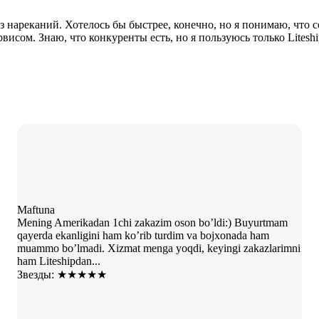
ез нареканий. Хотелось бы быстрее, конечно, но я понимаю, что 
исом. Знаю, что конкуренты есть, но я пользуюсь только Liteshi
Maftuna
Mening Amerikadan 1chi zakazim oson bo’ldi:) Buyurtmam
qayerda ekanligini ham ko’rib turdim va bojxonada ham
muammo bo’lmadi. Xizmat menga yoqdi, keyingi zakazlarimni
ham Liteshipdan...
Звезды: ★★★★★