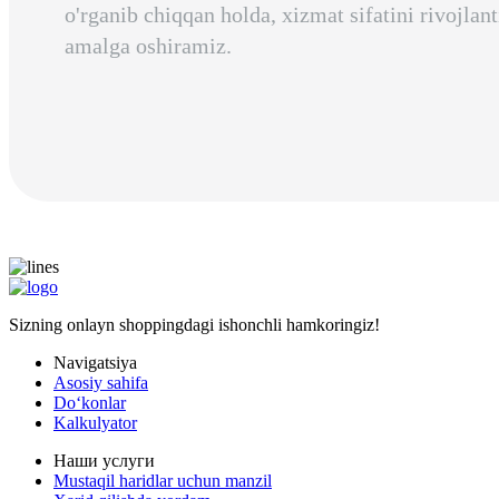
o'rganib chiqqan holda, xizmat sifatini rivojlan
amalga oshiramiz.
Sizning onlayn shoppingdagi ishonchli hamkoringiz!
Navigatsiya
Asosiy sahifa
Doʻkonlar
Kalkulyator
Наши услуги
Mustaqil haridlar uchun manzil