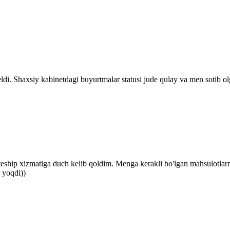
ldi. Shaxsiy kabinetdagi buyurtmalar statusi jude qulay va men sotib ol
iteship xizmatiga duch kelib qoldim. Menga kerakli bo'lgan mahsulotlar
 yoqdi))