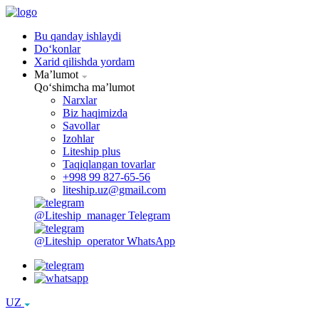
Bu qanday ishlaydi
Doʻkonlar
Xarid qilishda yordam
Maʼlumot
Qoʻshimcha maʼlumot
Narxlar
Biz haqimizda
Savollar
Izohlar
Liteship plus
Taqiqlangan tovarlar
+998 99 827-65-56
liteship.uz@gmail.com
@Liteship_manager
Telegram
@Liteship_operator
WhatsApp
UZ