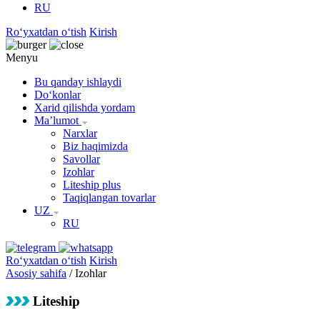
RU
Roʻyxatdan oʻtish
Kirish
Menyu
Bu qanday ishlaydi
Doʻkonlar
Xarid qilishda yordam
Maʼlumot
Narxlar
Biz haqimizda
Savollar
Izohlar
Liteship plus
Taqiqlangan tovarlar
UZ
RU
Roʻyxatdan oʻtish
Kirish
Asosiy sahifa
/
Izohlar
Liteship