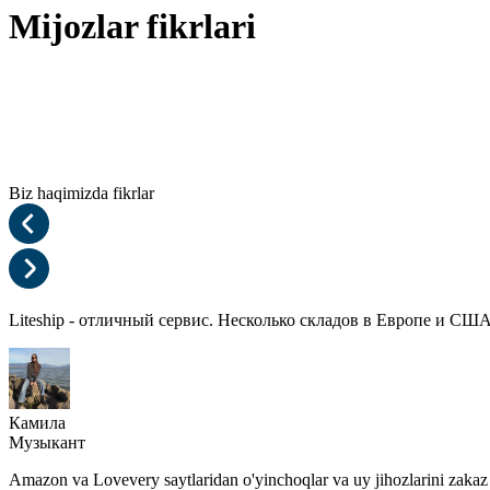
Mijozlar fikrlari
Biz haqimizda fikrlar
Liteship - отличный сервис. Несколько складов в Европе и СШ
Камила
Музыкант
Amazon va Lovevery saytlaridan o'yinchoqlar va uy jihozlarini zakaz q