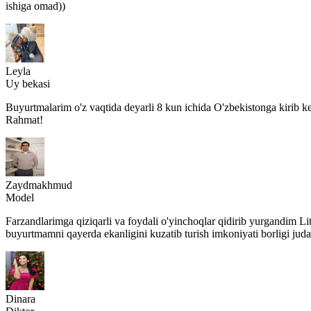
ishiga omad))
Leyla
Uy bekasi
Buyurtmalarim o'z vaqtida deyarli 8 kun ichida O'zbekistonga kirib ke
Rahmat!
Zaydmakhmud
Model
Farzandlarimga qiziqarli va foydali o'yinchoqlar qidirib yurgandim L
buyurtmamni qayerda ekanligini kuzatib turish imkoniyati borligi juda
Dinara