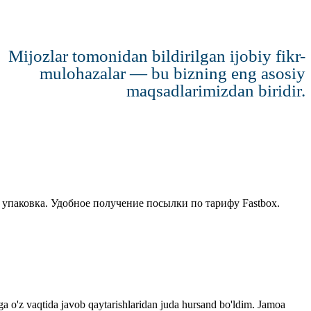
Mijozlar tomonidan bildirilgan ijobiy fikr-
mulohazalar — bu bizning eng asosiy
maqsadlarimizdan biridir.
 упаковка. Удобное получение посылки по тарифу Fastbox.
mga o'z vaqtida javob qaytarishlaridan juda hursand bo'ldim. Jamoa