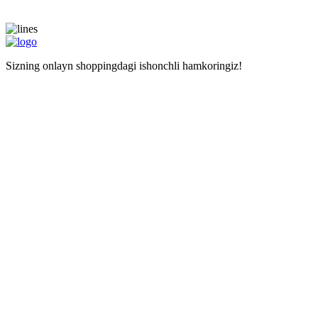
Sizning onlayn shoppingdagi ishonchli hamkoringiz!
Navigatsiya
Asosiy sahifa
Doʻkonlar
Kalkulyator
Наши услуги
Mustaqil haridlar uchun manzil
Xarid qilishda yordam
Maʼlumot
Narxlar
Biz haqimizda
Savollar
Izohlar
Liteship plus
Taqiqlangan tovarlar
Raqamlarimiz
+998 99 827-65-56