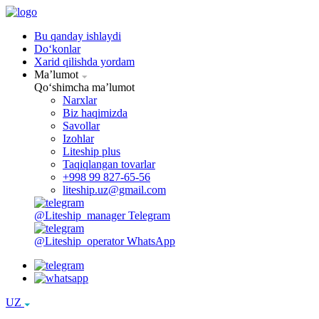
Bu qanday ishlaydi
Doʻkonlar
Xarid qilishda yordam
Maʼlumot
Qoʻshimcha maʼlumot
Narxlar
Biz haqimizda
Savollar
Izohlar
Liteship plus
Taqiqlangan tovarlar
+998 99 827-65-56
liteship.uz@gmail.com
@Liteship_manager
Telegram
@Liteship_operator
WhatsApp
UZ