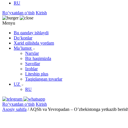
RU
Roʻyxatdan oʻtish
Kirish
Menyu
Bu qanday ishlaydi
Doʻkonlar
Xarid qilishda yordam
Maʼlumot
Narxlar
Biz haqimizda
Savollar
Izohlar
Liteship plus
Taqiqlangan tovarlar
UZ
RU
Roʻyxatdan oʻtish
Kirish
Asosiy sahifa
/
AQSh va Yevropadan – O’zbekistonga yetkazib beris