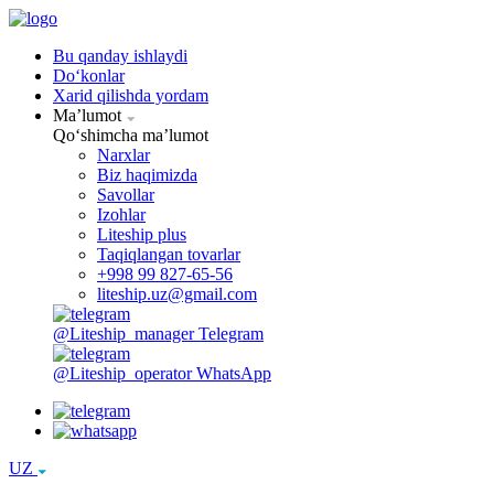
Bu qanday ishlaydi
Doʻkonlar
Xarid qilishda yordam
Maʼlumot
Qoʻshimcha maʼlumot
Narxlar
Biz haqimizda
Savollar
Izohlar
Liteship plus
Taqiqlangan tovarlar
+998 99 827-65-56
liteship.uz@gmail.com
@Liteship_manager
Telegram
@Liteship_operator
WhatsApp
UZ