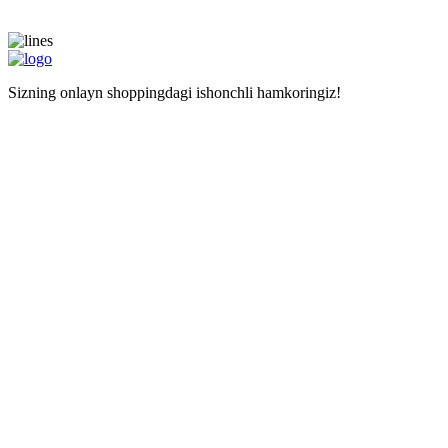
Sizning onlayn shoppingdagi ishonchli hamkoringiz!
Navigatsiya
Asosiy sahifa
Doʻkonlar
Kalkulyator
Наши услуги
Mustaqil haridlar uchun manzil
Xarid qilishda yordam
Maʼlumot
Narxlar
Biz haqimizda
Savollar
Izohlar
Liteship plus
Taqiqlangan tovarlar
Raqamlarimiz
+998 99 827-65-56