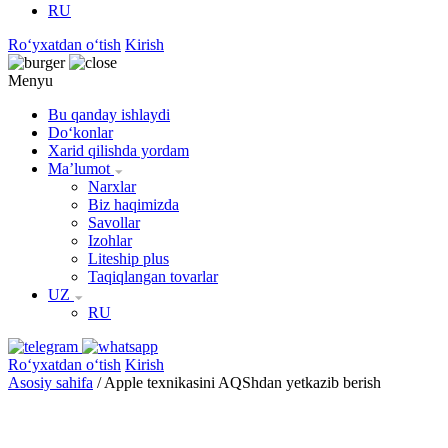
RU
Roʻyxatdan oʻtish
Kirish
Menyu
Bu qanday ishlaydi
Doʻkonlar
Xarid qilishda yordam
Maʼlumot
Narxlar
Biz haqimizda
Savollar
Izohlar
Liteship plus
Taqiqlangan tovarlar
UZ
RU
Roʻyxatdan oʻtish
Kirish
Asosiy sahifa
/
Apple texnikasini AQShdan yetkazib berish