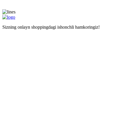
Sizning onlayn shoppingdagi ishonchli hamkoringiz!
Navigatsiya
Asosiy sahifa
Doʻkonlar
Kalkulyator
Наши услуги
Mustaqil haridlar uchun manzil
Xarid qilishda yordam
Maʼlumot
Narxlar
Biz haqimizda
Savollar
Izohlar
Liteship plus
Taqiqlangan tovarlar
Raqamlarimiz
+998 99 827-65-56