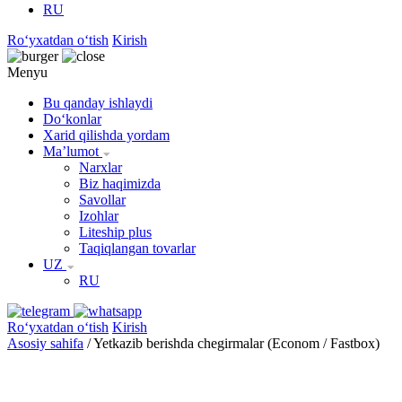
RU
Roʻyxatdan oʻtish
Kirish
Menyu
Bu qanday ishlaydi
Doʻkonlar
Xarid qilishda yordam
Maʼlumot
Narxlar
Biz haqimizda
Savollar
Izohlar
Liteship plus
Taqiqlangan tovarlar
UZ
RU
Roʻyxatdan oʻtish
Kirish
Asosiy sahifa
/
Yetkazib berishda chegirmalar (Econom / Fastbox)