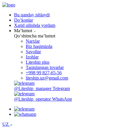
Bu qanday ishlaydi
Doʻkonlar
Xarid qilishda yordam
Maʼlumot
Qoʻshimcha maʼlumot
Narxlar
Biz haqimizda
Savollar
Izohlar
Liteship plus
Taqiqlangan tovarlar
+998 99 827-65-56
liteship.uz@gmail.com
@Liteship_manager
Telegram
@Liteship_operator
WhatsApp
UZ