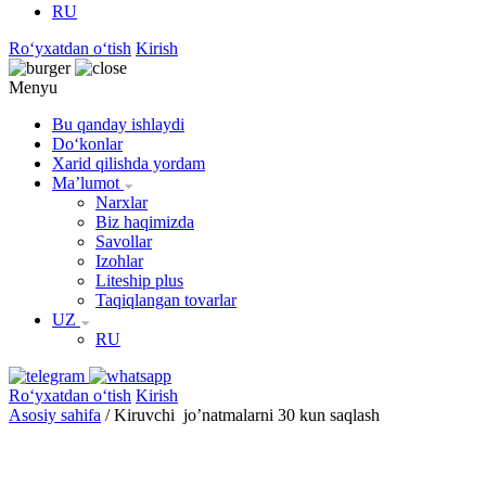
RU
Roʻyxatdan oʻtish
Kirish
Menyu
Bu qanday ishlaydi
Doʻkonlar
Xarid qilishda yordam
Maʼlumot
Narxlar
Biz haqimizda
Savollar
Izohlar
Liteship plus
Taqiqlangan tovarlar
UZ
RU
Roʻyxatdan oʻtish
Kirish
Asosiy sahifa
/
Kiruvchi jo’natmalarni 30 kun saqlash