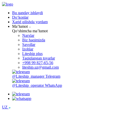
Bu qanday ishlaydi
Doʻkonlar
Xarid qilishda yordam
Maʼlumot
Qoʻshimcha maʼlumot
Narxlar
Biz haqimizda
Savollar
Izohlar
Liteship plus
Taqiqlangan tovarlar
+998 99 827-65-56
liteship.uz@gmail.com
@Liteship_manager
Telegram
@Liteship_operator
WhatsApp
UZ