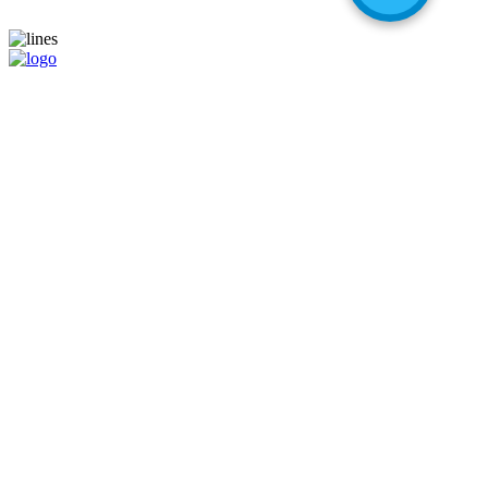
Sizning onlayn shoppingdagi ishonchli hamkoringiz!
Navigatsiya
Asosiy sahifa
Doʻkonlar
Kalkulyator
Наши услуги
Mustaqil haridlar uchun manzil
Xarid qilishda yordam
Maʼlumot
Narxlar
Biz haqimizda
Savollar
Izohlar
Liteship plus
Taqiqlangan tovarlar
Raqamlarimiz
+998 99 827-65-56