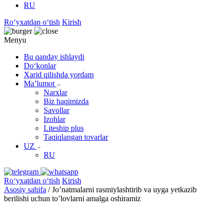
RU
Roʻyxatdan oʻtish
Kirish
Menyu
Bu qanday ishlaydi
Doʻkonlar
Xarid qilishda yordam
Maʼlumot
Narxlar
Biz haqimizda
Savollar
Izohlar
Liteship plus
Taqiqlangan tovarlar
UZ
RU
Roʻyxatdan oʻtish
Kirish
Asosiy sahifa
/
Jo’natmalarni rasmiylashtirib va uyga yetkazib
berilishi uchun to’lovlarni amalga oshiramiz