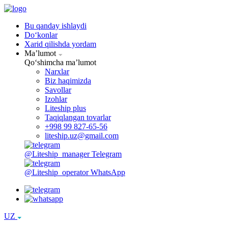
Bu qanday ishlaydi
Doʻkonlar
Xarid qilishda yordam
Maʼlumot
Qoʻshimcha maʼlumot
Narxlar
Biz haqimizda
Savollar
Izohlar
Liteship plus
Taqiqlangan tovarlar
+998 99 827-65-56
liteship.uz@gmail.com
@Liteship_manager
Telegram
@Liteship_operator
WhatsApp
UZ