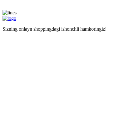
Sizning onlayn shoppingdagi ishonchli hamkoringiz!
Navigatsiya
Asosiy sahifa
Doʻkonlar
Kalkulyator
Наши услуги
Mustaqil haridlar uchun manzil
Xarid qilishda yordam
Maʼlumot
Narxlar
Biz haqimizda
Savollar
Izohlar
Liteship plus
Taqiqlangan tovarlar
Raqamlarimiz
+998 99 827-65-56