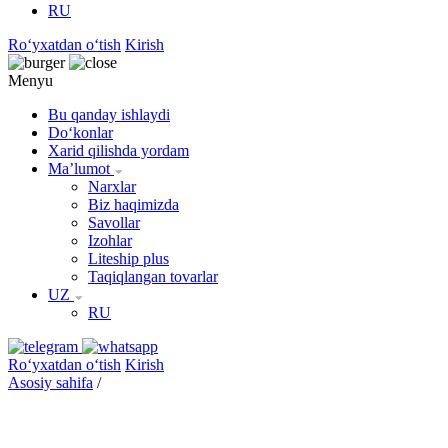
RU
Roʻyxatdan oʻtish
Kirish
Menyu
Bu qanday ishlaydi
Doʻkonlar
Xarid qilishda yordam
Maʼlumot
Narxlar
Biz haqimizda
Savollar
Izohlar
Liteship plus
Taqiqlangan tovarlar
UZ
RU
Roʻyxatdan oʻtish
Kirish
Asosiy sahifa
/