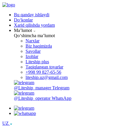
Bu qanday ishlaydi
Doʻkonlar
Xarid qilishda yordam
Maʼlumot
Qoʻshimcha maʼlumot
Narxlar
Biz haqimizda
Savollar
Izohlar
Liteship plus
Taqiqlangan tovarlar
+998 99 827-65-56
liteship.uz@gmail.com
@Liteship_manager
Telegram
@Liteship_operator
WhatsApp
UZ