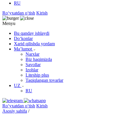
RU
Roʻyxatdan oʻtish
Kirish
Menyu
Bu qanday ishlaydi
Doʻkonlar
Xarid qilishda yordam
Maʼlumot
Narxlar
Biz haqimizda
Savollar
Izohlar
Liteship plus
Taqiqlangan tovarlar
UZ
RU
Roʻyxatdan oʻtish
Kirish
Asosiy sahifa
/