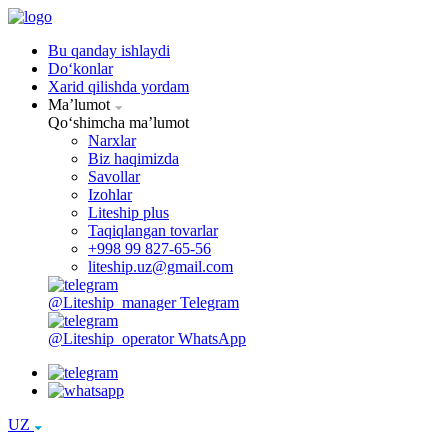
Bu qanday ishlaydi
Doʻkonlar
Xarid qilishda yordam
Maʼlumot
Qoʻshimcha maʼlumot
Narxlar
Biz haqimizda
Savollar
Izohlar
Liteship plus
Taqiqlangan tovarlar
+998 99 827-65-56
liteship.uz@gmail.com
@Liteship_manager
Telegram
@Liteship_operator
WhatsApp
UZ