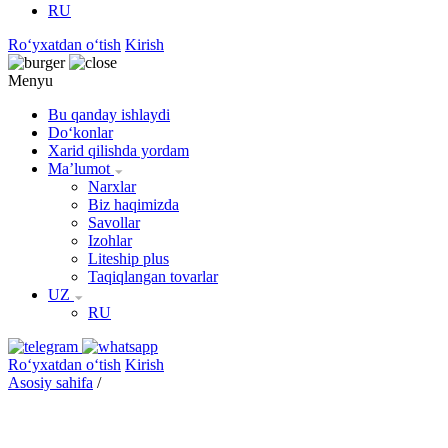
RU
Roʻyxatdan oʻtish
Kirish
Menyu
Bu qanday ishlaydi
Doʻkonlar
Xarid qilishda yordam
Maʼlumot
Narxlar
Biz haqimizda
Savollar
Izohlar
Liteship plus
Taqiqlangan tovarlar
UZ
RU
Roʻyxatdan oʻtish
Kirish
Asosiy sahifa
/