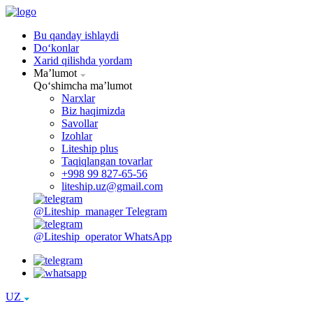
Bu qanday ishlaydi
Doʻkonlar
Xarid qilishda yordam
Maʼlumot
Qoʻshimcha maʼlumot
Narxlar
Biz haqimizda
Savollar
Izohlar
Liteship plus
Taqiqlangan tovarlar
+998 99 827-65-56
liteship.uz@gmail.com
@Liteship_manager
Telegram
@Liteship_operator
WhatsApp
UZ