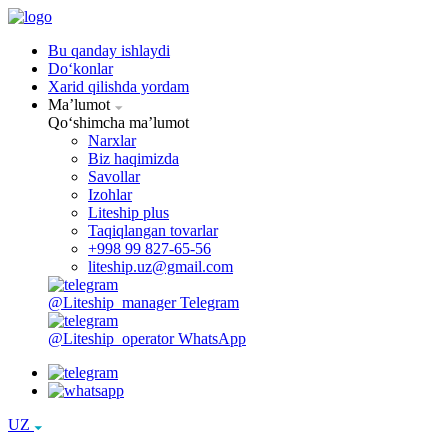
Bu qanday ishlaydi
Doʻkonlar
Xarid qilishda yordam
Maʼlumot
Qoʻshimcha maʼlumot
Narxlar
Biz haqimizda
Savollar
Izohlar
Liteship plus
Taqiqlangan tovarlar
+998 99 827-65-56
liteship.uz@gmail.com
@Liteship_manager
Telegram
@Liteship_operator
WhatsApp
UZ