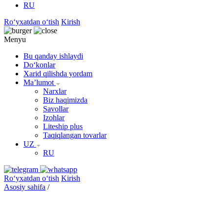
RU
Roʻyxatdan oʻtish
Kirish
Menyu
Bu qanday ishlaydi
Doʻkonlar
Xarid qilishda yordam
Maʼlumot
Narxlar
Biz haqimizda
Savollar
Izohlar
Liteship plus
Taqiqlangan tovarlar
UZ
RU
Roʻyxatdan oʻtish
Kirish
Asosiy sahifa
/