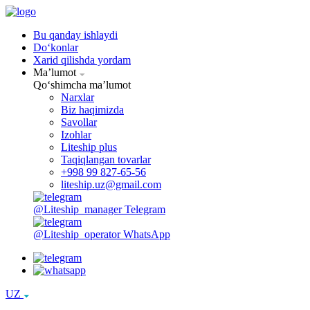
Bu qanday ishlaydi
Doʻkonlar
Xarid qilishda yordam
Maʼlumot
Qoʻshimcha maʼlumot
Narxlar
Biz haqimizda
Savollar
Izohlar
Liteship plus
Taqiqlangan tovarlar
+998 99 827-65-56
liteship.uz@gmail.com
@Liteship_manager
Telegram
@Liteship_operator
WhatsApp
UZ