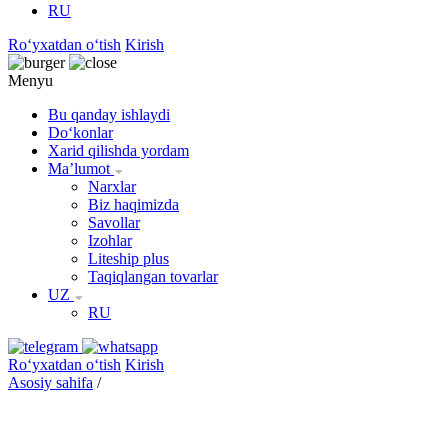
RU
Roʻyxatdan oʻtish
Kirish
Menyu
Bu qanday ishlaydi
Doʻkonlar
Xarid qilishda yordam
Maʼlumot
Narxlar
Biz haqimizda
Savollar
Izohlar
Liteship plus
Taqiqlangan tovarlar
UZ
RU
Roʻyxatdan oʻtish
Kirish
Asosiy sahifa
/