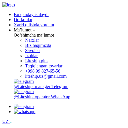
Bu qanday ishlaydi
Doʻkonlar
Xarid qilishda yordam
Maʼlumot
Qoʻshimcha maʼlumot
Narxlar
Biz haqimizda
Savollar
Izohlar
Liteship plus
Taqiqlangan tovarlar
+998 99 827-65-56
liteship.uz@gmail.com
@Liteship_manager
Telegram
@Liteship_operator
WhatsApp
UZ