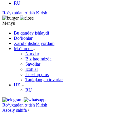
RU
Roʻyxatdan oʻtish
Kirish
Menyu
Bu qanday ishlaydi
Doʻkonlar
Xarid qilishda yordam
Maʼlumot
Narxlar
Biz haqimizda
Savollar
Izohlar
Liteship plus
Taqiqlangan tovarlar
UZ
RU
Roʻyxatdan oʻtish
Kirish
Asosiy sahifa
/