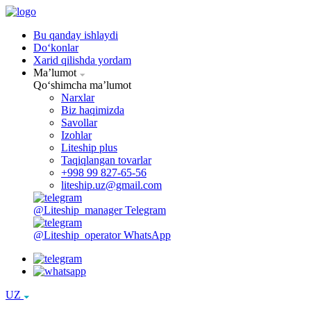
Bu qanday ishlaydi
Doʻkonlar
Xarid qilishda yordam
Maʼlumot
Qoʻshimcha maʼlumot
Narxlar
Biz haqimizda
Savollar
Izohlar
Liteship plus
Taqiqlangan tovarlar
+998 99 827-65-56
liteship.uz@gmail.com
@Liteship_manager
Telegram
@Liteship_operator
WhatsApp
UZ