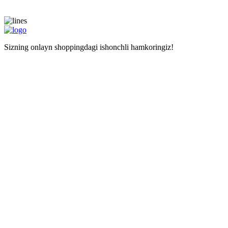
Sizning onlayn shoppingdagi ishonchli hamkoringiz!
Navigatsiya
Asosiy sahifa
Doʻkonlar
Kalkulyator
Наши услуги
Mustaqil haridlar uchun manzil
Xarid qilishda yordam
Maʼlumot
Narxlar
Biz haqimizda
Savollar
Izohlar
Liteship plus
Taqiqlangan tovarlar
Raqamlarimiz
+998 99 827-65-56