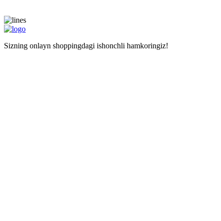
Sizning onlayn shoppingdagi ishonchli hamkoringiz!
Navigatsiya
Asosiy sahifa
Doʻkonlar
Kalkulyator
Наши услуги
Mustaqil haridlar uchun manzil
Xarid qilishda yordam
Maʼlumot
Narxlar
Biz haqimizda
Savollar
Izohlar
Liteship plus
Taqiqlangan tovarlar
Raqamlarimiz
+998 99 827-65-56