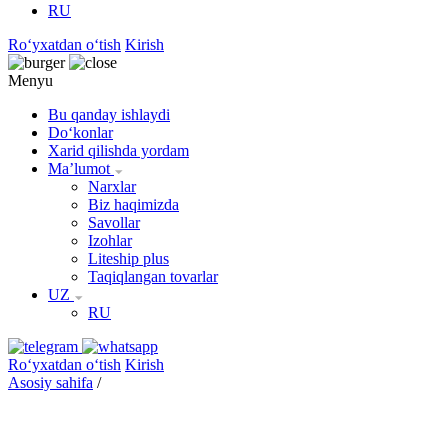
RU
Roʻyxatdan oʻtish
Kirish
Menyu
Bu qanday ishlaydi
Doʻkonlar
Xarid qilishda yordam
Maʼlumot
Narxlar
Biz haqimizda
Savollar
Izohlar
Liteship plus
Taqiqlangan tovarlar
UZ
RU
Roʻyxatdan oʻtish
Kirish
Asosiy sahifa
/