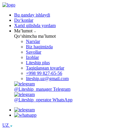
Bu qanday ishlaydi
Doʻkonlar
Xarid qilishda yordam
Maʼlumot
Qoʻshimcha maʼlumot
Narxlar
Biz haqimizda
Savollar
Izohlar
Liteship plus
Taqiqlangan tovarlar
+998 99 827-65-56
liteship.uz@gmail.com
@Liteship_manager
Telegram
@Liteship_operator
WhatsApp
UZ