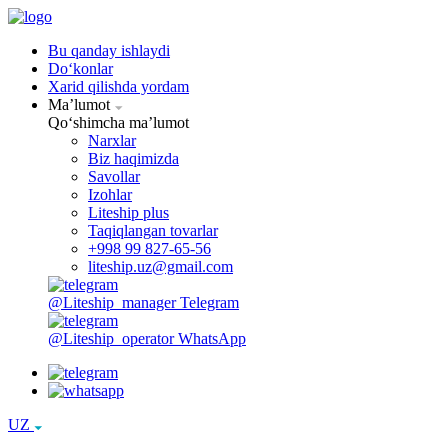
Bu qanday ishlaydi
Doʻkonlar
Xarid qilishda yordam
Maʼlumot
Qoʻshimcha maʼlumot
Narxlar
Biz haqimizda
Savollar
Izohlar
Liteship plus
Taqiqlangan tovarlar
+998 99 827-65-56
liteship.uz@gmail.com
@Liteship_manager
Telegram
@Liteship_operator
WhatsApp
UZ