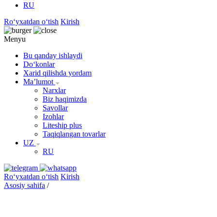
RU
Roʻyxatdan oʻtish
Kirish
Menyu
Bu qanday ishlaydi
Doʻkonlar
Xarid qilishda yordam
Maʼlumot
Narxlar
Biz haqimizda
Savollar
Izohlar
Liteship plus
Taqiqlangan tovarlar
UZ
RU
Roʻyxatdan oʻtish
Kirish
Asosiy sahifa
/