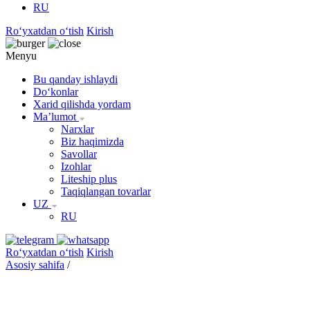
RU
Roʻyxatdan oʻtish
Kirish
Menyu
Bu qanday ishlaydi
Doʻkonlar
Xarid qilishda yordam
Maʼlumot
Narxlar
Biz haqimizda
Savollar
Izohlar
Liteship plus
Taqiqlangan tovarlar
UZ
RU
Roʻyxatdan oʻtish
Kirish
Asosiy sahifa
/