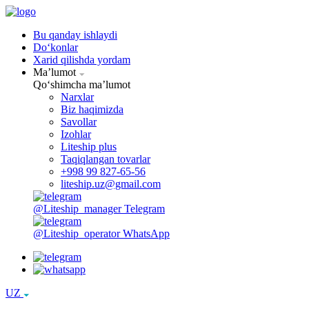
Bu qanday ishlaydi
Doʻkonlar
Xarid qilishda yordam
Maʼlumot
Qoʻshimcha maʼlumot
Narxlar
Biz haqimizda
Savollar
Izohlar
Liteship plus
Taqiqlangan tovarlar
+998 99 827-65-56
liteship.uz@gmail.com
@Liteship_manager
Telegram
@Liteship_operator
WhatsApp
UZ