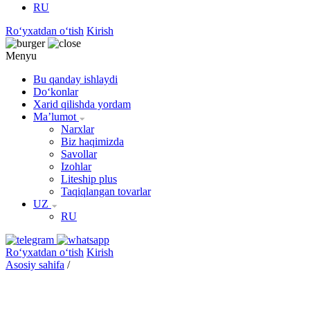
RU
Roʻyxatdan oʻtish
Kirish
Menyu
Bu qanday ishlaydi
Doʻkonlar
Xarid qilishda yordam
Maʼlumot
Narxlar
Biz haqimizda
Savollar
Izohlar
Liteship plus
Taqiqlangan tovarlar
UZ
RU
Roʻyxatdan oʻtish
Kirish
Asosiy sahifa
/