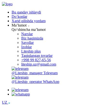
Bu qanday ishlaydi
Doʻkonlar
Xarid qilishda yordam
Maʼlumot
Qoʻshimcha maʼlumot
Narxlar
Biz haqimizda
Savollar
Izohlar
Liteship plus
Taqiqlangan tovarlar
+998 99 827-65-56
liteship.uz@gmail.com
@Liteship_manager
Telegram
@Liteship_operator
WhatsApp
UZ