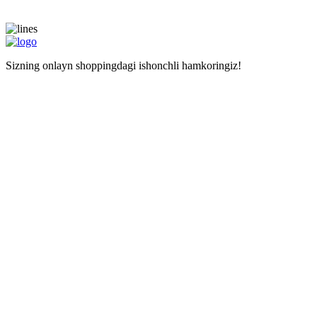
Sizning onlayn shoppingdagi ishonchli hamkoringiz!
Navigatsiya
Asosiy sahifa
Doʻkonlar
Kalkulyator
Наши услуги
Mustaqil haridlar uchun manzil
Xarid qilishda yordam
Maʼlumot
Narxlar
Biz haqimizda
Savollar
Izohlar
Liteship plus
Taqiqlangan tovarlar
Raqamlarimiz
+998 99 827-65-56