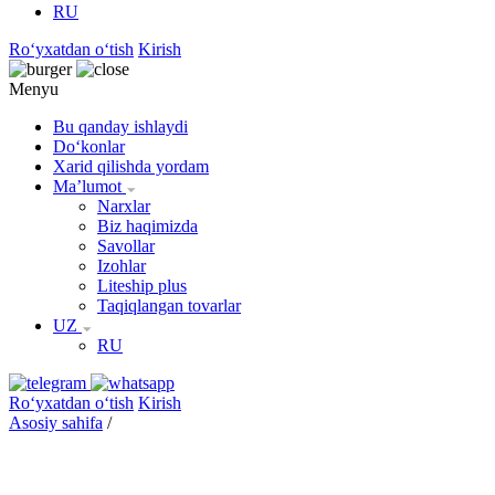
RU
Roʻyxatdan oʻtish
Kirish
Menyu
Bu qanday ishlaydi
Doʻkonlar
Xarid qilishda yordam
Maʼlumot
Narxlar
Biz haqimizda
Savollar
Izohlar
Liteship plus
Taqiqlangan tovarlar
UZ
RU
Roʻyxatdan oʻtish
Kirish
Asosiy sahifa
/