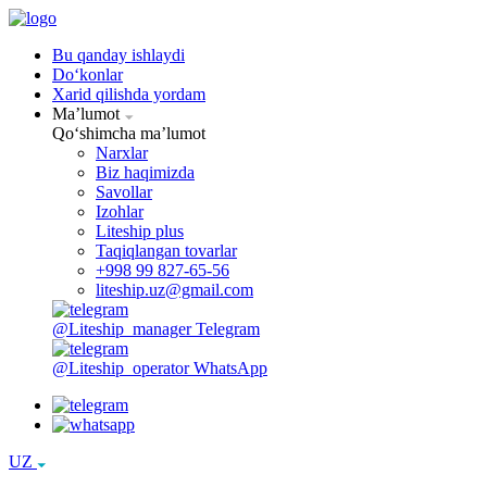
Bu qanday ishlaydi
Doʻkonlar
Xarid qilishda yordam
Maʼlumot
Qoʻshimcha maʼlumot
Narxlar
Biz haqimizda
Savollar
Izohlar
Liteship plus
Taqiqlangan tovarlar
+998 99 827-65-56
liteship.uz@gmail.com
@Liteship_manager
Telegram
@Liteship_operator
WhatsApp
UZ