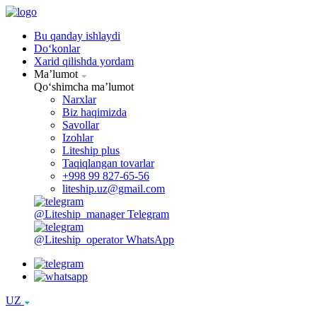
Bu qanday ishlaydi
Doʻkonlar
Xarid qilishda yordam
Maʼlumot
Qoʻshimcha maʼlumot
Narxlar
Biz haqimizda
Savollar
Izohlar
Liteship plus
Taqiqlangan tovarlar
+998 99 827-65-56
liteship.uz@gmail.com
@Liteship_manager
Telegram
@Liteship_operator
WhatsApp
UZ