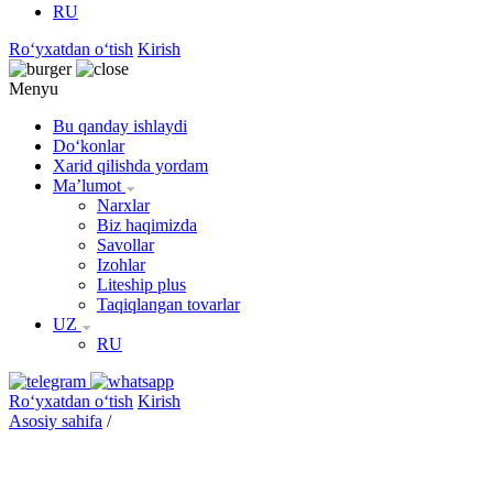
RU
Roʻyxatdan oʻtish
Kirish
Menyu
Bu qanday ishlaydi
Doʻkonlar
Xarid qilishda yordam
Maʼlumot
Narxlar
Biz haqimizda
Savollar
Izohlar
Liteship plus
Taqiqlangan tovarlar
UZ
RU
Roʻyxatdan oʻtish
Kirish
Asosiy sahifa
/