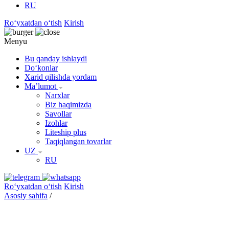
RU
Roʻyxatdan oʻtish
Kirish
Menyu
Bu qanday ishlaydi
Doʻkonlar
Xarid qilishda yordam
Maʼlumot
Narxlar
Biz haqimizda
Savollar
Izohlar
Liteship plus
Taqiqlangan tovarlar
UZ
RU
Roʻyxatdan oʻtish
Kirish
Asosiy sahifa
/