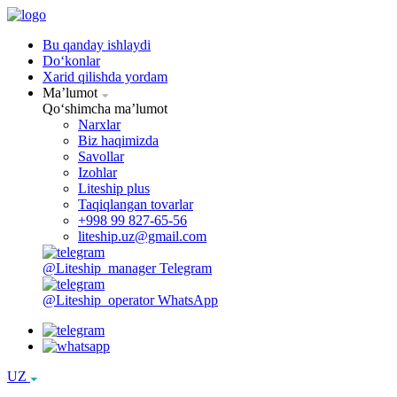
Bu qanday ishlaydi
Doʻkonlar
Xarid qilishda yordam
Maʼlumot
Qoʻshimcha maʼlumot
Narxlar
Biz haqimizda
Savollar
Izohlar
Liteship plus
Taqiqlangan tovarlar
+998 99 827-65-56
liteship.uz@gmail.com
@Liteship_manager
Telegram
@Liteship_operator
WhatsApp
UZ