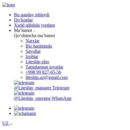
Bu qanday ishlaydi
Doʻkonlar
Xarid qilishda yordam
Maʼlumot
Qoʻshimcha maʼlumot
Narxlar
Biz haqimizda
Savollar
Izohlar
Liteship plus
Taqiqlangan tovarlar
+998 99 827-65-56
liteship.uz@gmail.com
@Liteship_manager
Telegram
@Liteship_operator
WhatsApp
UZ