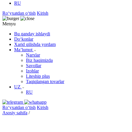
RU
Roʻyxatdan oʻtish
Kirish
Menyu
Bu qanday ishlaydi
Doʻkonlar
Xarid qilishda yordam
Maʼlumot
Narxlar
Biz haqimizda
Savollar
Izohlar
Liteship plus
Taqiqlangan tovarlar
UZ
RU
Roʻyxatdan oʻtish
Kirish
Asosiy sahifa
/