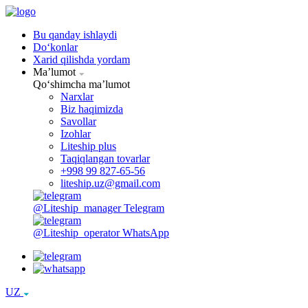
Bu qanday ishlaydi
Doʻkonlar
Xarid qilishda yordam
Maʼlumot
Qoʻshimcha maʼlumot
Narxlar
Biz haqimizda
Savollar
Izohlar
Liteship plus
Taqiqlangan tovarlar
+998 99 827-65-56
liteship.uz@gmail.com
@Liteship_manager
Telegram
@Liteship_operator
WhatsApp
UZ