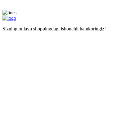
Sizning onlayn shoppingdagi ishonchli hamkoringiz!
Navigatsiya
Asosiy sahifa
Doʻkonlar
Kalkulyator
Наши услуги
Mustaqil haridlar uchun manzil
Xarid qilishda yordam
Maʼlumot
Narxlar
Biz haqimizda
Savollar
Izohlar
Liteship plus
Taqiqlangan tovarlar
Raqamlarimiz
+998 99 827-65-56