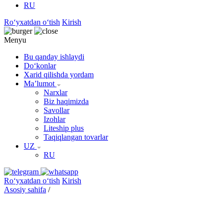
RU
Roʻyxatdan oʻtish
Kirish
Menyu
Bu qanday ishlaydi
Doʻkonlar
Xarid qilishda yordam
Maʼlumot
Narxlar
Biz haqimizda
Savollar
Izohlar
Liteship plus
Taqiqlangan tovarlar
UZ
RU
Roʻyxatdan oʻtish
Kirish
Asosiy sahifa
/