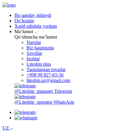
Bu qanday ishlaydi
Doʻkonlar
Xarid qilishda yordam
Maʼlumot
Qoʻshimcha maʼlumot
Narxlar
Biz haqimizda
Savollar
Izohlar
Liteship plus
Taqiqlangan tovarlar
+998 99 827-65-56
liteship.uz@gmail.com
@Liteship_manager
Telegram
@Liteship_operator
WhatsApp
UZ