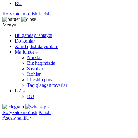
RU
Roʻyxatdan oʻtish
Kirish
Menyu
Bu qanday ishlaydi
Doʻkonlar
Xarid qilishda yordam
Maʼlumot
Narxlar
Biz haqimizda
Savollar
Izohlar
Liteship plus
Taqiqlangan tovarlar
UZ
RU
Roʻyxatdan oʻtish
Kirish
Asosiy sahifa
/