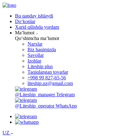
Bu qanday ishlaydi
Doʻkonlar
Xarid qilishda yordam
Maʼlumot
Qoʻshimcha maʼlumot
Narxlar
Biz haqimizda
Savollar
Izohlar
Liteship plus
Taqiqlangan tovarlar
+998 99 827-65-56
liteship.uz@gmail.com
@Liteship_manager
Telegram
@Liteship_operator
WhatsApp
UZ