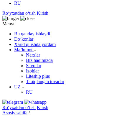
RU
Roʻyxatdan oʻtish
Kirish
Menyu
Bu qanday ishlaydi
Doʻkonlar
Xarid qilishda yordam
Maʼlumot
Narxlar
Biz haqimizda
Savollar
Izohlar
Liteship plus
Taqiqlangan tovarlar
UZ
RU
Roʻyxatdan oʻtish
Kirish
Asosiy sahifa
/