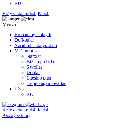
RU
Roʻyxatdan oʻtish
Kirish
Menyu
Bu qanday ishlaydi
Doʻkonlar
Xarid qilishda yordam
Maʼlumot
Narxlar
Biz haqimizda
Savollar
Izohlar
Liteship plus
Taqiqlangan tovarlar
UZ
RU
Roʻyxatdan oʻtish
Kirish
Asosiy sahifa
/