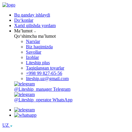
Bu qanday ishlaydi
Doʻkonlar
Xarid qilishda yordam
Maʼlumot
Qoʻshimcha maʼlumot
Narxlar
Biz haqimizda
Savollar
Izohlar
Liteship plus
Taqiqlangan tovarlar
+998 99 827-65-56
liteship.uz@gmail.com
@Liteship_manager
Telegram
@Liteship_operator
WhatsApp
UZ